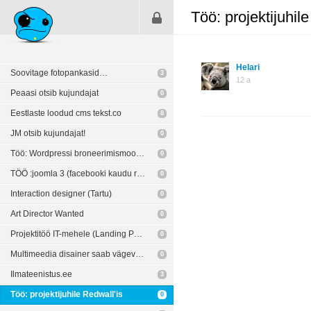
Töö: projektijuhil
Helari
Soovitage fotopankasid…
3
12 a
Peaasi otsib kujundajat
0
Eestlaste loodud cms tekst.co
8
JM otsib kujundajat!
0
Töö: Wordpressi broneerimismoodul
0
TÖÖ :joomla 3 (facebooki kaudu registreerimine)
0
Interaction designer (Tartu)
0
Art Director Wanted
0
Projektitöö IT-mehele (Landing Page)
0
Multimeedia disainer saab vägeva töö
0
Ilmateenistus.ee
3
Töö: projektijuhile Redwall'is
0