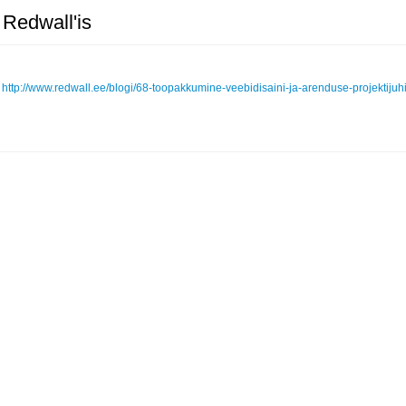
e Redwall'is
http://www.redwall.ee/blogi/68-toopakkumine-veebidisaini-ja-arenduse-projektijuhi