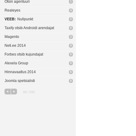
Otsin agentuuri
1
Realeyes
4
VEEB:
Nullpunkt
2
Taxify otsib Androidi arendajat
0
Magento
3
Neti.ee 2014
9
Forbes otsib kujundajat
0
Alexela Group
5
Hinnavaatlus 2014
6
Joomla spetsialisti
0
68 / 592