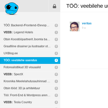
TÖÖ: veebilehe 
veritas
TÖÖ: Backend-/Frontend-/Devops arendajad
0
9 a
VEEB:
Legend Hotels
1
Otsin Koostööpartnerit Joomla baasil kodulehe arendamiseks.
0
Graafiline disainer ja ilustraator otsib tööd!
0
UXBlog.ee
4
TÖÖ: veebilehe uuendus
0
Fotorealistlikud 3D visuaalid
0
VEEB:
SpectX
0
Kroonika Meelelahutusauhinnad 2017
1
Otsin tööd: 3D ja arhitektuur
0
Töö: Front-End & Wordpress arendaja
0
VEEB:
Tesla Country
4