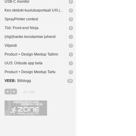
USB-C monitor
5
Kes okidoki kuulutusportaali UXi ja disaini tegi?
0
SprayPrinter contest
0
Töö: Front-end Ninja
0
(riigi)hanke koostamise juhend
1
Viljandi
2
Product + Design Meetup Tallinn
1
UUS: Ürituste app beta
1
Product + Design Meetup Tartu
0
VEEB:
Billdogg
10
22 / 592