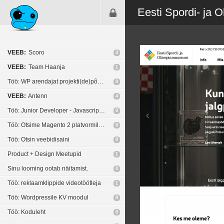
Eesti Spordi- ja
VEEB:
Scoro
3
VEEB:
Team Haanja
1
Töö: WP arendajat projekti(de)põhiselt
0
VEEB:
Antenn
4
Töö: Junior Developer - Javascript or C++
0
Töö: Otsime Magento 2 platvormile e-poe tegijat
0
Töö: Otsin veebidisaini
0
Product + Design Meetupid
1
Sinu looming ootab näitamist.
0
Töö: reklaamklippide videotöötleja
1
Töö: Wordpressile KV moodul
0
Töö: Koduleht
0