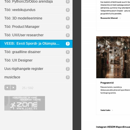
Töö: Python/JS/Odoo arendaja
0
Töö: veebikujundus
0
Töö: 3D modelleerimine
0
Töö: Product Manager
0
Töö: UX/User researcher
0
VEEB:
Eesti Spordi- ja Olümpiamuuseum
3
Töö: graafiline disainer
0
Töö: UX Designer
1
Uus riigihangete register
2
musicface
3
25 / 592