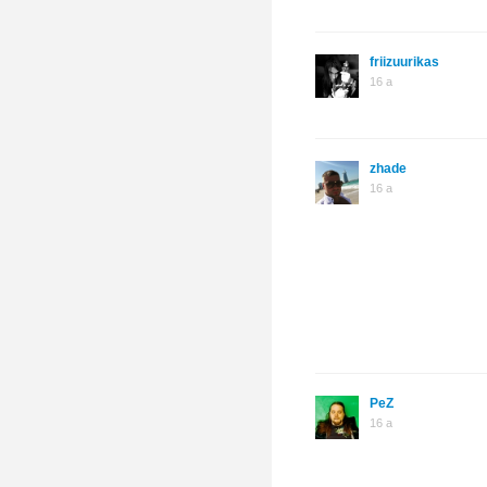
friizuurikas
16 a
zhade
16 a
PeZ
16 a