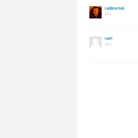
calibraclub
16 a
rod†
16 a