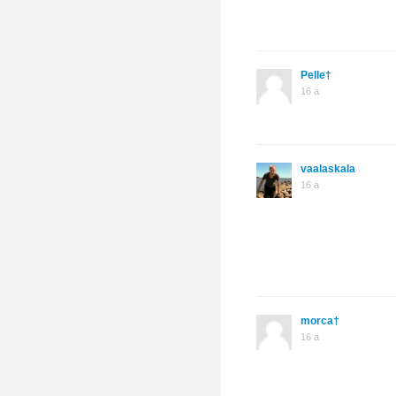
Pelle†
16 a
vaalaskala
16 a
morca†
16 a