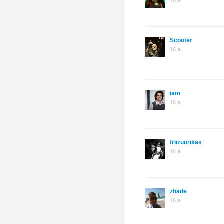
16 a
Scooter
16 a
iam
16 a
friizuurikas
16 a
zhade
16 a