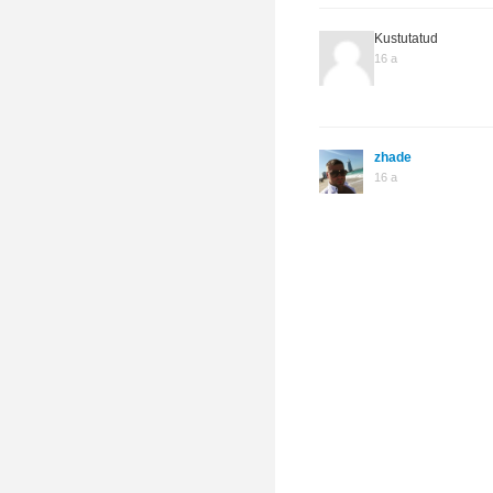
Kustutatud
16 a
zhade
16 a