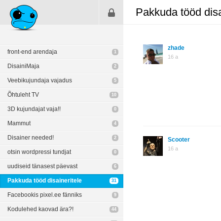
Pakkuda tööd disa
zhade
front-end arendaja
1
16 a
DisainiMaja
2
Veebikujundaja vajadus
5
Õhtuleht TV
10
3D kujundajat vaja!!
0
Mammut
4
Disainer needed!
2
Scooter
16 a
otsin wordpressi tundjat
0
uudiseid tänasest päevast
6
Pakkuda tööd disaineritele
31
Facebookis pixel.ee fänniks
9
Kodulehed kaovad ära?!
44