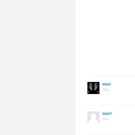
wuzz
16 a
tonn†
16 a