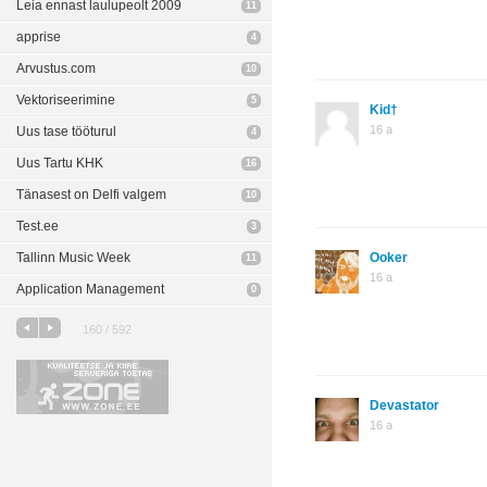
Leia ennast laulupeolt 2009
11
apprise
4
Arvustus.com
10
Vektoriseerimine
5
Kid†
16 a
Uus tase tööturul
4
Uus Tartu KHK
16
Tänasest on Delfi valgem
10
Test.ee
3
Tallinn Music Week
Ooker
11
16 a
Application Management
0
160 / 592
Devastator
16 a