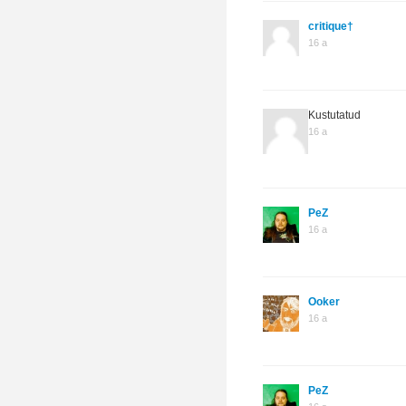
critique†
16 a
Kustutatud
16 a
PeZ
16 a
Ooker
16 a
PeZ