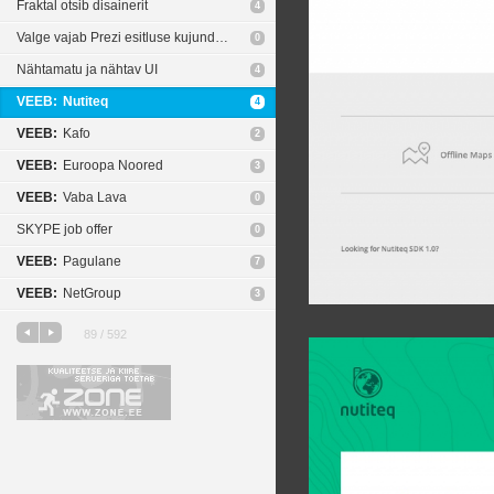
Fraktal otsib disainerit
4
Valge vajab Prezi esitluse kujundajat
0
Nähtamatu ja nähtav UI
4
VEEB:
Nutiteq
4
VEEB:
Kafo
2
VEEB:
Euroopa Noored
3
VEEB:
Vaba Lava
0
SKYPE job offer
0
VEEB:
Pagulane
7
VEEB:
NetGroup
3
89 / 592