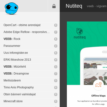
Nutiteq
veeb
·
vigvam
OpenCart - otsime arendajat
0
Adobe Edge Reflow - responsiivse veebi ehitus tööriist
7
VEEB:
Rock
6
Parasummer
2
Uus inforegister.ee
6
ERKI Moeshow 2013
4
VEEB:
Müürileht
1
VEEB:
Dreamgrow
7
Meilisüsteem
3
Timo Anis Photography
6
Otsin bänneri valmistajat
0
Minecraft store
9