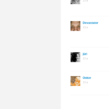
13 a
Devastator
13 a
jüri
13 a
Ooker
13 a