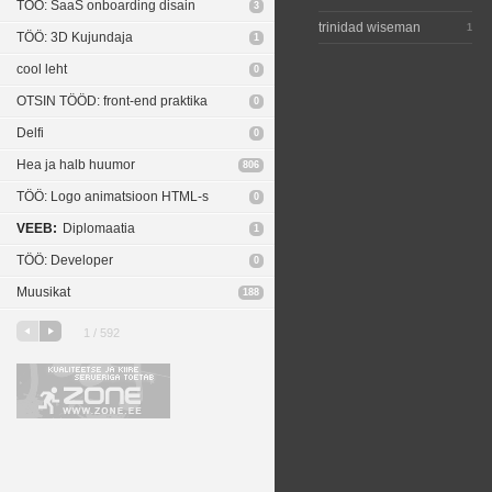
TÖÖ: SaaS onboarding disain
3
trinidad wiseman
1
TÖÖ: 3D Kujundaja
1
cool leht
0
OTSIN TÖÖD: front-end praktika
0
Delfi
0
Hea ja halb huumor
806
TÖÖ: Logo animatsioon HTML-s
0
VEEB:
Diplomaatia
1
TÖÖ: Developer
0
Muusikat
188
1 / 592