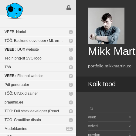
VEEB: Nortal
1
TÖÖ: Backend developer / ML engineer
0
Mikk Mar
VEEB:
DUX website
1
Tegin png-st SVG logo
1
portfolio.mikkmartin.co
Töö
0
VEEB:
Fibenol website
0
Kõik tööd
Pdf generaator
3
TÖÖ: UI/UX disainer
1
praamid.ee
4
TÖÖ: Full stack developer (React Native / NodeJS)
0
veeb
3
TÖÖ: Graafiline disain
1
velvet
2
Mudeldamine
251
newton
1