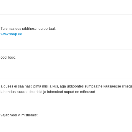
Tulemas uus pildihostingu portaal.
www.snap.ee
cool logo.
alguses ei saa hästi pihta mis ja kus, aga üldjoontes sümpaatne kaasaegse ilmeg
lahendus. suured thumbid ja lahmakad nupud on mõnusad.
vajab veel viimistlemist