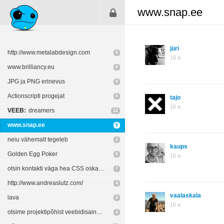
www.snap.ee
jüri
http://www.metalabdesign.com
0
16 a
www.brilliancy.eu
0
JPG ja PNG erinevus
9
Actionscripti progejat
0
tajo
16 a
VEEB:
dreamers
12
www.snap.ee
9
neiu vähemalt tegeleb
1
kaups
Golden Egg Poker
6
16 a
otsin kontakti väga hea CSS oskajaga
7
http://www.andreaslutz.com/
4
vaalaskala
lava
6
16 a
otsime projektipõhist veebidisainerit!
4