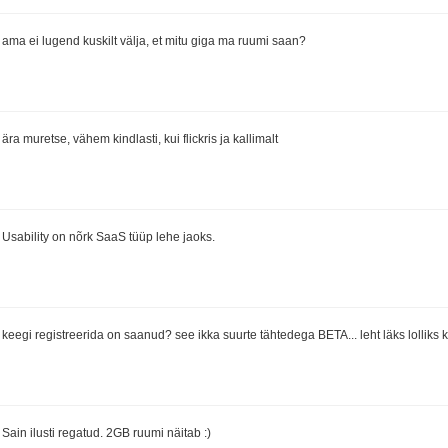
ama ei lugend kuskilt välja, et mitu giga ma ruumi saan?
ära muretse, vähem kindlasti, kui flickris ja kallimalt
Usability on nõrk SaaS tüüp lehe jaoks.
keegi registreerida on saanud? see ikka suurte tähtedega BETA... leht läks lolliks k
Sain ilusti regatud. 2GB ruumi näitab :)