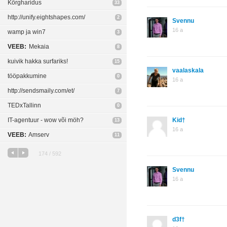
Kõrgharidus
33
http://unify.eightshapes.com/
2
Svennu
16 a
wamp ja win7
3
VEEB:
Mekaia
8
kuivik hakka surfariks!
15
vaalaskala
tööpakkumine
0
16 a
http://sendsmaily.com/et/
7
TEDxTallinn
0
IT-agentuur - wow või möh?
Kid†
13
16 a
VEEB:
Amserv
11
174 / 592
Svennu
16 a
d3f†