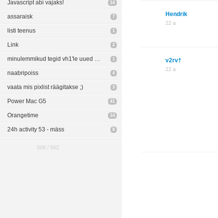
Javascript abi vajaks!
14
Hendrik
assaraisk
7
22 a
listi teenus
1
Link
2
minulemmikud tegid vh1'le uued klipid.
1
v2rv†
22 a
naabripoiss
4
vaata mis pixlist räägitakse ;)
3
Power Mac G5
41
Orangetime
14
24h activity 53 - mäss
8
508 / 592