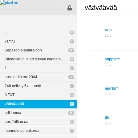
vääväävää
rain
...
8
22 a
kaff.ru
2
Sepasoo elamurajoon
12
Kliendiküüditajad teevad kaubamärki
suppler†
8
22 a
1
2
uus studio mx 2004
22
24h activity 54 - tornid
7
marko†
22 a
NEXT
4
vääväävää
5
pdf teema
36
tfk
uus Trillian.cc
0
22 a
mannetu põhjakorea
4