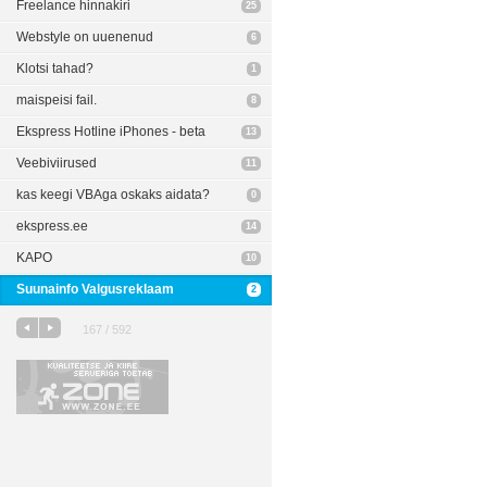
Freelance hinnakiri
25
Webstyle on uuenenud
6
Klotsi tahad?
1
maispeisi fail.
8
Ekspress Hotline iPhones - beta
13
Veebiviirused
11
kas keegi VBAga oskaks aidata?
0
ekspress.ee
14
KAPO
10
Suunainfo Valgusreklaam
2
167 / 592