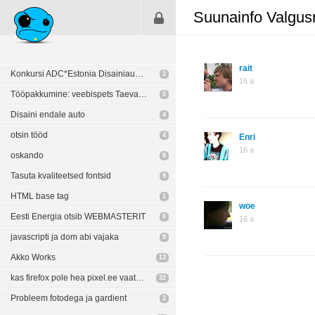
Suunainfo Valgus
rait
Konkursi ADC*Estonia Disainiauhind 2009 võitjad
2
16 a
Tööpakkumine: veebispets Taevasse
0
Disaini endale auto
4
otsin tööd
4
Enri
16 a
oskando
8
Tasuta kvaliteetsed fontsid
9
HTML base tag
1
woe
Eesti Energia otsib WEBMASTERIT
0
16 a
javascripti ja dom abi vajaka
9
Akko Works
13
kas firefox pole hea pixel.ee vaatamiseks?
32
Probleem fotodega ja gardient
2