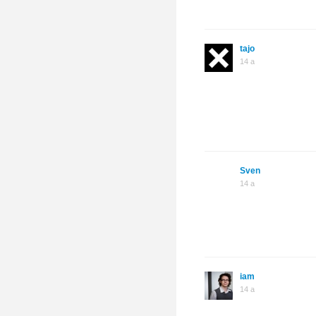
tajo
14 a
Sven
14 a
iam
14 a