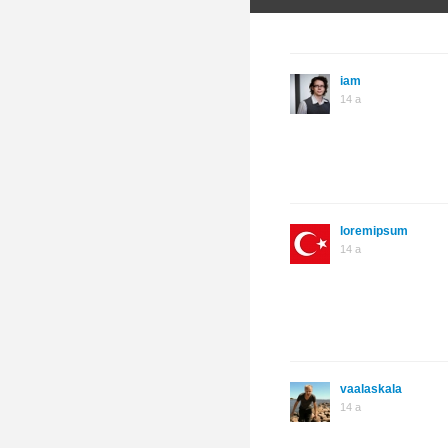
iam
14 a
loremipsum
14 a
vaalaskala
14 a