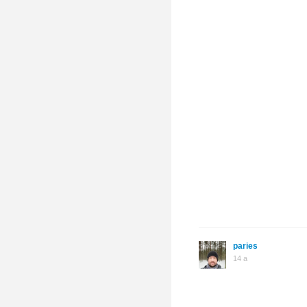
paries
14 a