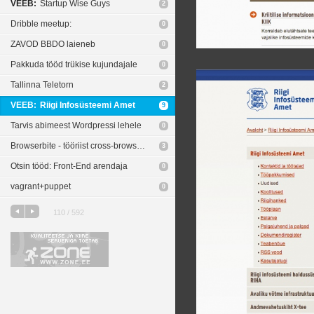
VEEB:
Startup Wise Guys
2
Dribble meetup:
0
ZAVOD BBDO laieneb
0
Pakkuda tööd trükise kujundajale
0
Tallinna Teletorn
2
VEEB:
Riigi Infosüsteemi Amet
9
Tarvis abimeest Wordpressi lehele
0
Browserbite - tööriist cross-browser vigade leidmiseks
3
Otsin tööd: Front-End arendaja
0
vagrant+puppet
0
110 / 592