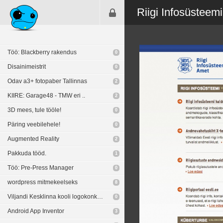
Riigi Infosüsteem
Töö: Blackberry rakendus
0
Disainimeistrit
0
Odav a3+ fotopaber Tallinnas
2
KIIRE: Garage48 - TMW eri ..
2
3D mees, tule tööle!
0
Päring veebilehele!
0
Augmented Reality
2
Pakkuda tööd.
1
Töö: Pre-Press Manager
0
wordpress mitmekeelseks
8
Viljandi Kesklinna kooli logokonkurss
0
Android App Inventor
3