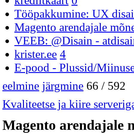
krediitkaart
0
Tööpakkumine: UX disai
Magento arendajale mõn
VEEB: @Disain - atdisai
krister.ee
4
E-pood - Plussid/Miinus
eelmine
järgmine
66 / 592
Kvaliteetse ja kiire serveri
Magento arendajale 