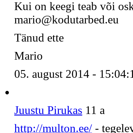
Kui on keegi teab või os
mario@kodutarbed.eu
Tänud ette
Mario
05. august 2014 - 15:04
Juustu Pirukas
11 a
http://multon.ee/
- tegele