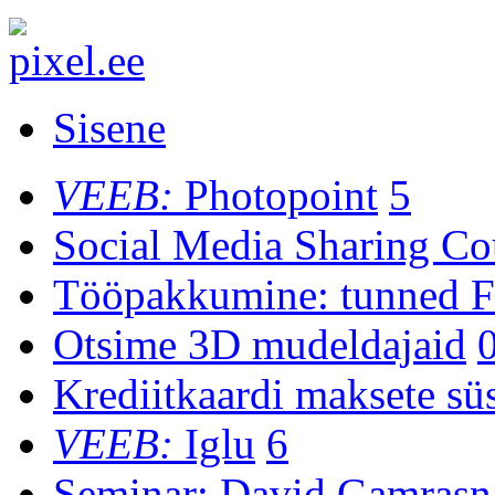
Sisene
VEEB:
Photopoint
5
Social Media Sharing Co
Tööpakkumine: tunned F
Otsime 3D mudeldajaid
Krediitkaardi maksete sü
VEEB:
Iglu
6
Seminar: David Gamrasn .