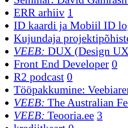
ERR arhiiv
1
ID kaardi ja Mobiil ID l
Kujundaja projektipõhist
VEEB:
DUX (Design UX
Front End Developer
0
R2 podcast
0
Tööpakkumine: Veebiare
VEEB:
The Australian Fer
VEEB:
Teooria.ee
3