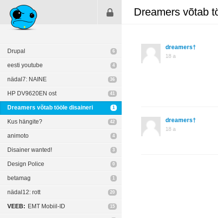
Dreamers võtab tö
dreamers†
Drupal
6
18 a
eesti youtube
4
nädal7: NAINE
36
HP DV9620EN ost
41
Dreamers võtab tööle disaineri
1
dreamers†
Kus hängite?
42
18 a
animoto
4
Disainer wanted!
3
Design Police
0
betamag
1
nädal12: rott
20
VEEB:
EMT Mobiil-ID
15