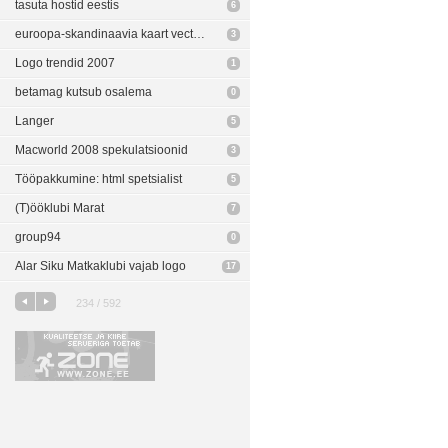
tasuta hostid eestis
6
euroopa-skandinaavia kaart vectoris
3
Logo trendid 2007
1
betamag kutsub osalema
0
Langer
5
Macworld 2008 spekulatsioonid
3
Tööpakkumine: html spetsialist
5
(T)ööklubi Marat
7
group94
0
Alar Siku Matkaklubi vajab logo
17
234 / 592