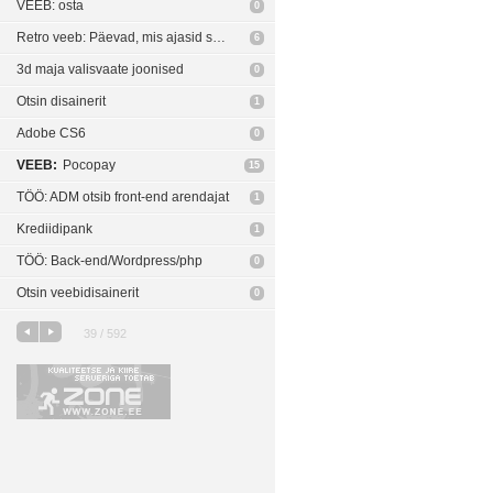
VEEB: osta
0
Retro veeb: Päevad, mis ajasid segadusse
6
3d maja valisvaate joonised
0
Otsin disainerit
1
Adobe CS6
0
VEEB:
Pocopay
15
TÖÖ: ADM otsib front-end arendajat
1
Krediidipank
1
TÖÖ: Back-end/Wordpress/php
0
Otsin veebidisainerit
0
39 / 592