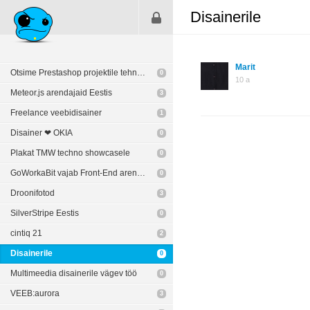
Disainerile
Marit
Otsime Prestashop projektile tehniliste oskustega partnerit
0
10 a
Meteor.js arendajaid Eestis
3
Freelance veebidisainer
1
Disainer ❤︎ OKIA
0
Plakat TMW techno showcasele
0
GoWorkaBit vajab Front-End arendajat! :)
0
Droonifotod
3
SilverStripe Eestis
0
cintiq 21
2
Disainerile
0
Multimeedia disainerile vägev töö
0
VEEB:aurora
3