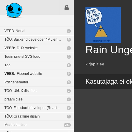
VEEB: Nortal
1
TÖÖ: Backend developer / ML engineer
0
Rain Ung
VEEB:
DUX website
1
Tegin png-st SVG logo
1
kirjapilt.ee
Töö
0
VEEB:
Fibenol website
0
Kasutajaga ei ol
Pdf generaator
3
TÖÖ: UI/UX disainer
1
praamid.ee
4
TÖÖ: Full stack developer (React Native / NodeJS)
0
TÖÖ: Graafiline disain
1
Mudeldamine
251