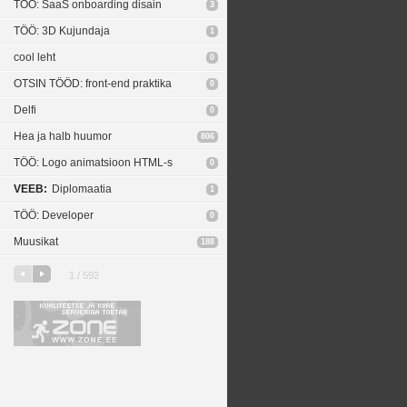
TÖÖ: SaaS onboarding disain
3
TÖÖ: 3D Kujundaja
1
cool leht
0
OTSIN TÖÖD: front-end praktika
0
Delfi
0
Hea ja halb huumor
806
TÖÖ: Logo animatsioon HTML-s
0
VEEB:
Diplomaatia
1
TÖÖ: Developer
0
Muusikat
188
1 / 592